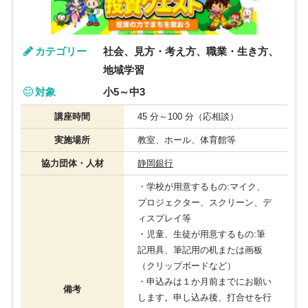
カテゴリー
社会、見方・考え方、職業・生き方、
地域学習
対象
小5～中3
講座時間
45 分～100 分（応相談）
実施場所
教室、ホール、体育館等
協力団体・人材
静岡銀行
・学校が用意するもの:マイク、
プロジェクター、スクリーン、デ
ィスプレイ等
・児童、生徒が用意するもの:筆
記用具、筆記用の机または画板
（クリップボードなど）
・申込みは１か月前までにお願い
備考
します。申し込み後、打合せを行