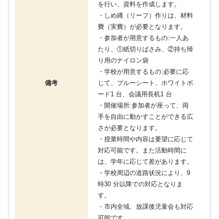
を行い、資料を作成します。
・しめ縄（リーフ）作りは、材料
費（実費）が必要となります。
・参加者が用意するもの:一人あ
たり、①紙切りばさみ、②持ち帰
り用のナイロン袋
・学校が用意するもの:必要に応
備考
じて、ブルーシート、ホワイトボ
ード1 台、会議用⾧机1 台
・開催場所:参加者が座って、両
手を自由に動かすことができる広
さが必要となります。
・授業時間や内容は要望に応じて
対応可能です。また活動時間に
は、学年に応じて差があります。
・学校周辺の道路状況により、9
時30 分以降での対応となりま
す。
・市内全域、放課後児童会も対応
可能です。