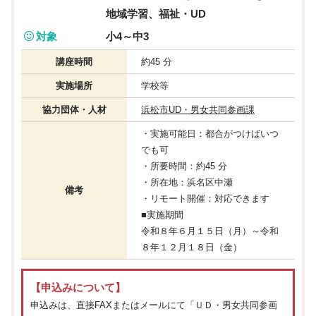
地域学習、福祉・UD
対象
小4～中3
講座時間
約45 分
実施場所
学校等
協力団体・人材
浜松市UD・男女共同参画課
・実施可能日：都合がつけばいつ
でも可
・所要時間：約45 分
・所在地：浜名区中瀬
備考
・リモート開催：対応できます
■実施期間
令和８年６月１５日（月）～令和
８年１２月１８日（金）
【申込みについて】
申込みは、直接FAXまたはメールにて「ＵＤ・男女共同参画