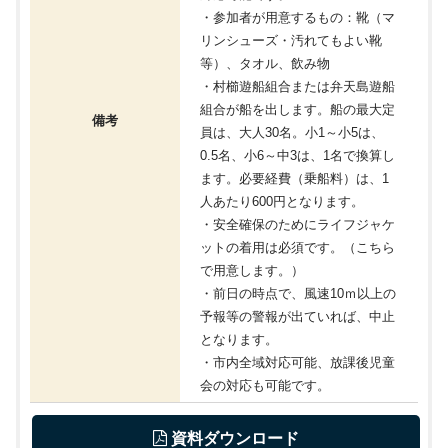
・参加者が用意するもの：靴（マ
リンシューズ・汚れてもよい靴
等）、タオル、飲み物
・村櫛遊船組合または弁天島遊船
組合が船を出します。船の最大定
備考
員は、大人30名。小1～小5は、
0.5名、小6～中3は、1名で換算し
ます。必要経費（乗船料）は、1
人あたり600円となります。
・安全確保のためにライフジャケ
ットの着用は必須です。（こちら
で用意します。）
・前日の時点で、風速10ｍ以上の
予報等の警報が出ていれば、中止
となります。
・市内全域対応可能、放課後児童
会の対応も可能です。
 資料ダウンロード