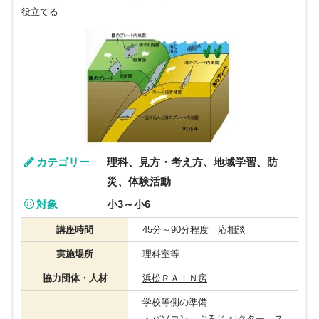
役立てる
カテゴリー
理科、見方・考え方、地域学習、防
災、体験活動
対象
小3～小6
講座時間
45分～90分程度 応相談
実施場所
理科室等
協力団体・人材
浜松ＲＡＩＮ房
学校等側の準備
・パソコン、ぷろじぇlクター、ス