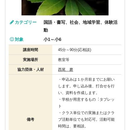
カテゴリー
国語・書写、社会、地域学習、体験活
動
対象
小1～小6
講座時間
45分～90分(応相談)
実施場所
教室等
協力団体・人材
西尾 磨
・申込みは１か月前までにお願い
します。申し込み後、打合せを行
い、資料を作成します。
・学校が用意するもの︓タブレッ
ト
・クラス単位での実施またはクラ
備考
ブ活動単位でも対応可。活動可能
時間は、要相談。