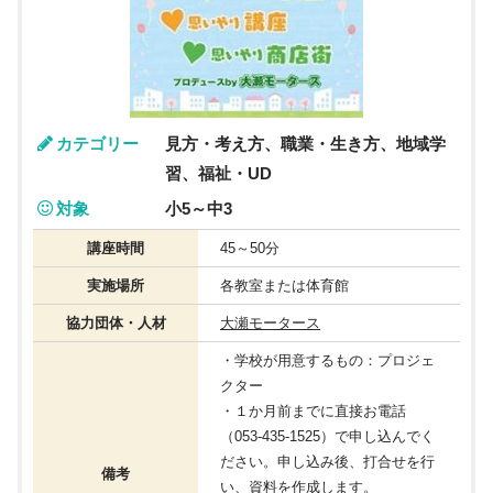
カテゴリー
見方・考え方、職業・生き方、地域学
習、福祉・UD
対象
小5～中3
講座時間
45～50分
実施場所
各教室または体育館
協力団体・人材
大瀬モータース
・学校が用意するもの：プロジェ
クター
・１か月前までに直接お電話
（053-435-1525）で申し込んでく
ださい。申し込み後、打合せを行
備考
い、資料を作成します。