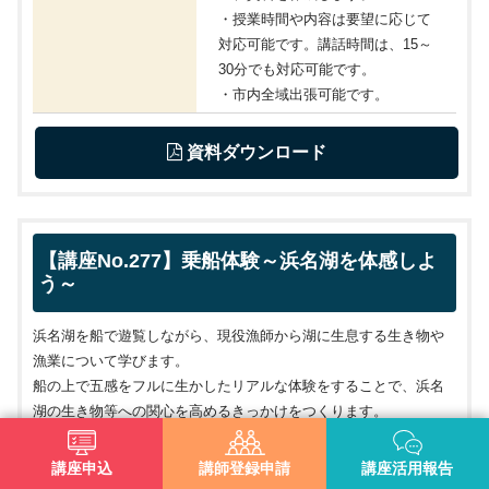
・授業時間や内容は要望に応じて
対応可能です。講話時間は、15～
30分でも対応可能です。
・市内全域出張可能です。
 資料ダウンロード
【講座No.277】乗船体験～浜名湖を体感しよ
う～
浜名湖を船で遊覧しながら、現役漁師から湖に生息する生き物や
漁業について学びます。
船の上で五感をフルに生かしたリアルな体験をすることで、浜名
湖の生き物等への関心を高めるきっかけをつくります。
これからの時代において重要な役割を果たす
SDGs
や探究学習に寄
与します。
講座申込
講師登録申請
講座活用報告