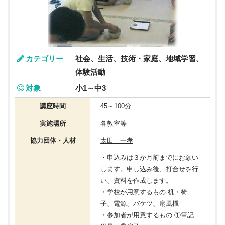
カテゴリー
社会、生活、技術・家庭、地域学習、
体験活動
対象
小1～中3
講座時間
45～100分
実施場所
各教室等
協力団体・人材
太田 一孝
・申込みは３か月前までにお願い
します。申し込み後、打合せを行
い、資料を作成します。
・学校が用意するもの:机・椅
子、電源、バケツ、扇風機
・参加者が用意するもの:①筆記