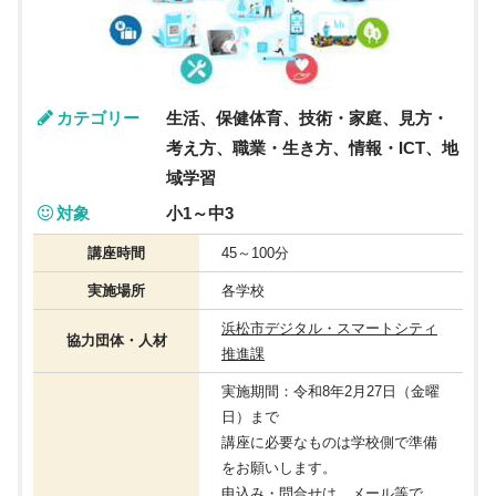
カテゴリー
生活、保健体育、技術・家庭、見方・
考え方、職業・生き方、情報・ICT、地
域学習
対象
小1～中3
講座時間
45～100分
実施場所
各学校
浜松市デジタル・スマートシティ
協力団体・人材
推進課
実施期間：令和8年2月27日（金曜
日）まで
講座に必要なものは学校側で準備
をお願いします。
申込み・問合せは、メール等で