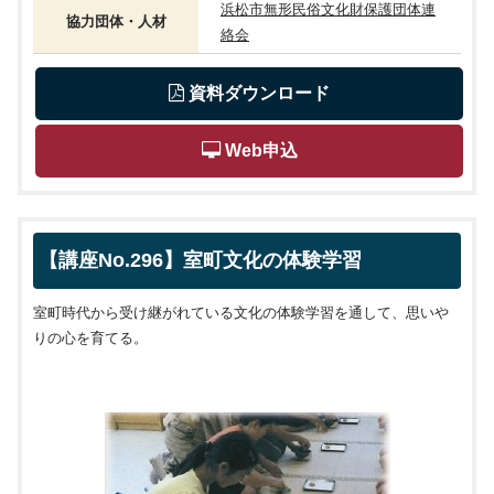
浜松市無形民俗文化財保護団体連
協力団体・人材
絡会
 資料ダウンロード
 Web申込
【講座No.296】室町文化の体験学習
室町時代から受け継がれている文化の体験学習を通して、思いや
りの心を育てる。