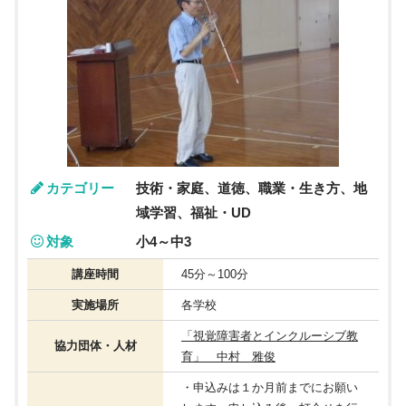
カテゴリー
技術・家庭、道徳、職業・生き方、地
域学習、福祉・UD
対象
小4～中3
講座時間
45分～100分
実施場所
各学校
「視覚障害者とインクルーシブ教
協力団体・人材
育」 中村 雅俊
・申込みは１か月前までにお願い