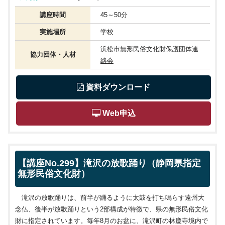
講座時間
45～50分
実施場所
学校
浜松市無形民俗文化財保護団体連
協力団体・人材
絡会
 資料ダウンロード
 Web申込
【講座No.299】滝沢の放歌踊り（静岡県指定
無形民俗文化財）
滝沢の放歌踊りは、前半が踊るように太鼓を打ち鳴らす遠州大
念仏、後半が放歌踊りという
2
部構成が特徴で、県の無形民俗文化
財に指定されています。毎年
8
月のお盆に、滝沢町の林慶寺境内で