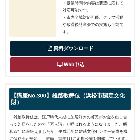
・授業時間や内容は要望に応じて
対応可能です。
・市内全域対応可能。クラブ活動
や放課後児童会での実施も可能で
す。
 資料ダウンロード
 Web申込
【講座No.300】雄踏歌舞伎（浜松市認定文化
財）
雄踏歌舞伎は、江戸時代末期に芝居好きの町民がお金を出し合
って芝居をしたので「万人講」と呼ばれるようになりました。昭
和
27
年に途絶えましたが、平成元年に雄踏文化センター完成を機
に保存会が発足し、依頼、毎年
1
月に定期公演を開催しています。