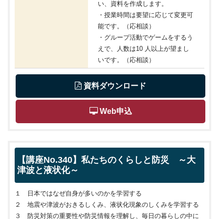
い、資料を作成します。
・授業時間は要望に応じて変更可
能です。（応相談）
・グループ活動でゲームをするう
えで、人数は10 人以上が望まし
いです。（応相談）
 資料ダウンロード
 Web申込
【講座No.340】私たちのくらしと防災 ～大
津波と液状化～
１ 日本ではなぜ自身が多いのかを学習する
２ 地震や津波がおきるしくみ、液状化現象のしくみを学習する
３ 防災対策の重要性や防災情報を理解し、毎日の暮らしの中に