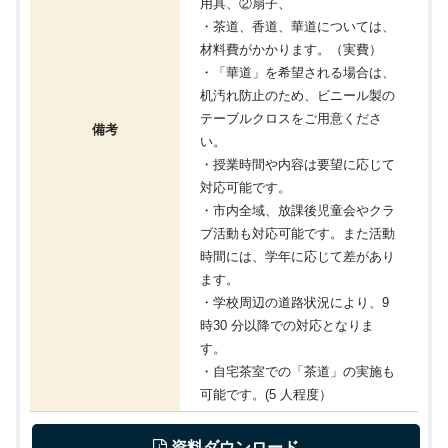
用具、②扇子、
・茶道、香道、華道については、
材料費がかかります。（実費）
・「華道」を希望される場合は、
机汚れ防止のため、ビニール製の
テーブルクロスをご用意くださ
備考
い。
・授業時間や内容は要望に応じて
対応可能です。
・市内全域、放課後児童会やクラ
ブ活動も対応可能です。また活動
時間には、学年に応じて差があり
ます。
・学校周辺の道路状況により、9
時30 分以降での対応となりま
す。
・自宅茶室での「茶道」の実施も
可能です。(5 人程度）
 資料ダウンロード