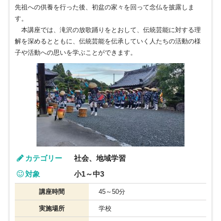
先祖への供養を行った後、初盆の家々を回って念仏を披露しま
す。
本講座では、滝沢の放歌踊りをとおして、伝統芸能に対する理
解を深めるとともに、伝統芸能を伝承していく人たちの活動の様
子や活動への思いを学ぶことができます。
カテゴリー
社会、地域学習
対象
小1～中3
講座時間
45～50分
実施場所
学校