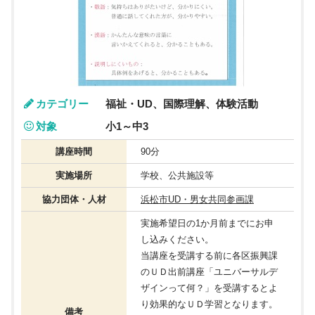
カテゴリー
福祉・UD、国際理解、体験活動
対象
小1～中3
講座時間
90分
実施場所
学校、公共施設等
協力団体・人材
浜松市UD・男女共同参画課
実施希望日の1か月前までにお申
し込みください。
当講座を受講する前に各区振興課
のＵＤ出前講座「ユニバーサルデ
ザインって何？」を受講するとよ
り効果的なＵＤ学習となります。
備考