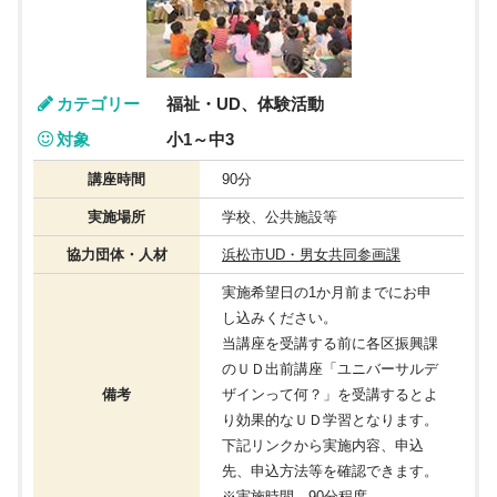
カテゴリー
福祉・UD、体験活動
対象
小1～中3
講座時間
90分
実施場所
学校、公共施設等
協力団体・人材
浜松市UD・男女共同参画課
実施希望日の1か月前までにお申
し込みください。
当講座を受講する前に各区振興課
のＵＤ出前講座「ユニバーサルデ
備考
ザインって何？」を受講するとよ
り効果的なＵＤ学習となります。
下記リンクから実施内容、申込
先、申込方法等を確認できます。
※実施時間 90分程度