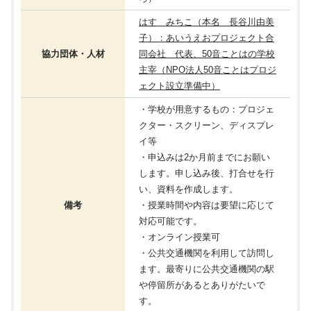
はす みちこ（本名 長谷川由美
子）：あいうえおプロジェクト合
協力団体・人材
同会社 代表、50音ことはの学校
主宰（NPO法人50音ことはプロジ
ェクト設立準備中）
・学校が用意するもの：プロジェ
クター・スクリーン、ディスプレ
イ等
・申込みは2か月前までにお願い
します。申し込み後、打合せを行
い、資料を作成します。
備考
・授業時間や内容は要望に応じて
対応可能です。
・オンライン授業可
・公共交通機関を利用して訪問し
ます。最寄りに公共交通機関の駅
や停留所があるとありがたいで
す。