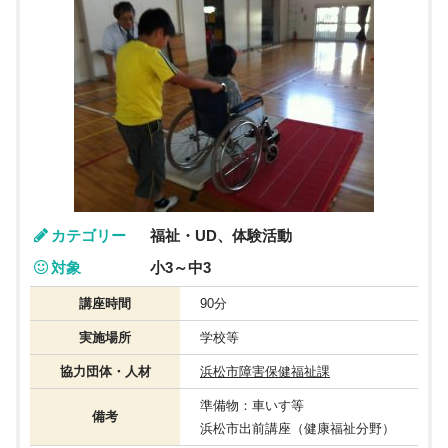
カテゴリー
福祉・UD、体験活動
対象
小3～中3
講座時間
90分
実施場所
学校等
協力団体・人材
浜松市障害保健福祉課
準備物：車いす等
備考
浜松市出前講座（健康福祉分野）