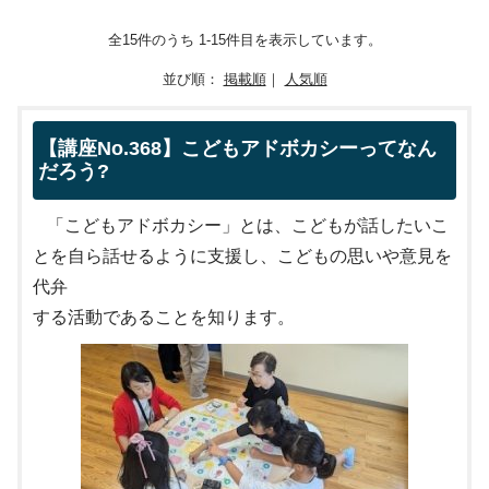
全15件のうち 1-15件目を表示しています。
並び順：
掲載順
｜
人気順
【講座No.368】こどもアドボカシーってなん
だろう?
「こどもアドボカシー」とは、こどもが話したいこ
とを自ら話せるように支援し、こどもの思いや意見を
代弁
する活動であることを知ります。