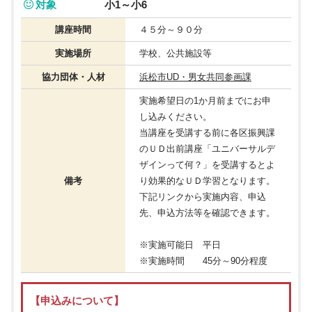
対象
小1～小6
講座時間
４５分～９０分
実施場所
学校、公共施設等
協力団体・人材
浜松市UD・男女共同参画課
実施希望日の1か月前までにお申
し込みください。
当講座を受講する前に各区振興課
のＵＤ出前講座「ユニバーサルデ
ザインって何？」を受講するとよ
備考
り効果的なＵＤ学習となります。
下記リンクから実施内容、申込
先、申込方法等を確認できます。
※実施可能日 平日
※実施時間 45分～90分程度
【申込みについて】