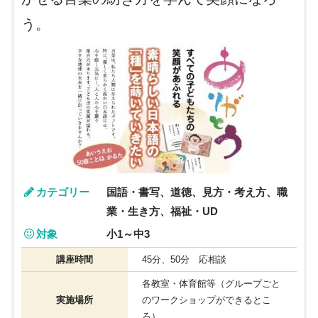
う。
カテゴリー
国語・書写、道徳、見方・考え方、職
業・生き方、福祉・UD
対象
小1～中3
講座時間
45分、50分 応相談
各教室・体育館等（グループごと
実施場所
のワークショップができるとこ
ろ）