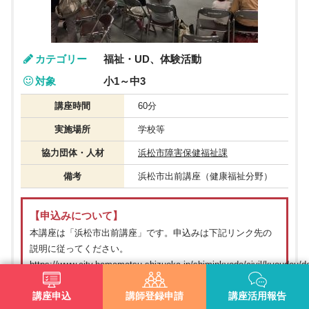
カテゴリー
福祉・UD、体験活動
対象
小1～中3
講座時間
60分
実施場所
学校等
協力団体・人材
浜松市障害保健福祉課
備考
浜松市出前講座（健康福祉分野）
【申込みについて】
本講座は「浜松市出前講座」です。申込みは下記リンク先の
説明に従ってください。
https://www.city.hamamatsu.shizuoka.jp/shiminkyodo/civil/kyoudou/
講座申込
講師登録申請
講座活用報告