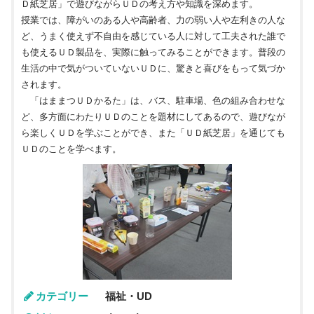
Ｄ紙芝居」で遊びながらＵＤの考え方や知識を深めます。
授業では、障がいのある人や高齢者、力の弱い人や左利きの人な
ど、うまく使えず不自由を感じている人に対して工夫された誰で
も使えるＵＤ製品を、実際に触ってみることができます。普段の
生活の中で気がついていないＵＤに、驚きと喜びをもって気づか
されます。
「はままつＵＤかるた」は、バス、駐車場、色の組み合わせな
ど、多方面にわたりＵＤのことを題材にしてあるので、遊びなが
ら楽しくＵＤを学ぶことができ、また「ＵＤ紙芝居」を通じても
ＵＤのことを学べます。
カテゴリー
福祉・UD