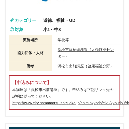
カテゴリー
道徳、福祉・UD
対象
小1～中3
実施場所
学校等
浜松市福祉総務課（人権啓発セン
協力団体・人材
ター）
備考
浜松市出前講座（健康福祉分野）
【申込みについて】
本講座は「浜松市出前講座」です。申込みは下記リンク先の
説明に従ってください。
https://www.city.hamamatsu.shizuoka.jp/shiminkyodo/civil/kyoudou/