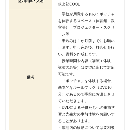
協力団体・人材
倶楽部COOL
・学校が用意するもの：ボッチャ
を体験するスペース（体育館、教
室等）、プロジェクター・スクリ
ーン等
・申込みは１か月前までにお願い
します。申し込み後、打合せを行
い、資料を作成します。
・授業時間や内容（講演＋体験、
講演のみ等）は要望に応じて対応
可能です。
備考
・「ボッチャ」を体験する場合、
基本的なルールブック（DVD10
分）があるので事前にお渡しさせ
ていただきます。
・DVDによる子供たちへの事前学
習と先生方の事前体験をお願いす
ることがあります。
・敷地内の移動については要相談