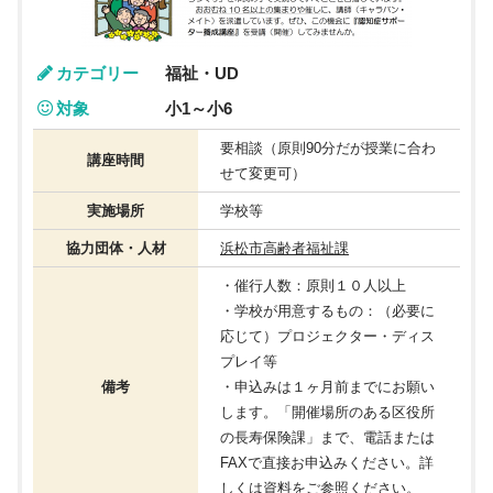
カテゴリー
福祉・UD
対象
小1～小6
要相談（原則90分だが授業に合わ
講座時間
せて変更可）
実施場所
学校等
協力団体・人材
浜松市高齢者福祉課
・催行人数：原則１０人以上
・学校が用意するもの：（必要に
応じて）プロジェクター・ディス
プレイ等
備考
・申込みは１ヶ月前までにお願い
します。「開催場所のある区役所
の長寿保険課」まで、電話または
FAXで直接お申込みください。詳
しくは資料をご参照ください。