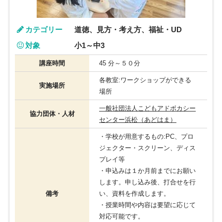
カテゴリー
道徳、見方・考え方、福祉・UD
対象
小1～中3
講座時間
45 分～５０分
各教室:ワークショップができる
実施場所
場所
一般社団法人こどもアドボカシー
協力団体・人材
センター浜松（あどはま）
・学校が用意するもの:PC、プロ
ジェクター・スクリーン、ディス
プレイ等
・申込みは１か月前までにお願い
します。申し込み後、打合せを行
備考
い、資料を作成します。
・授業時間や内容は要望に応じて
対応可能です。