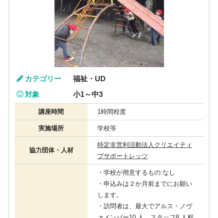
カテゴリー
福祉・UD
対象
小1～中3
講座時間
1時間程度
実施場所
学校等
特定非営利活動法人クリエイティ
協力団体・人材
ブサポートレッツ
・学校が用意するもの:なし
・申込みは２か月前までにお願い
します。
・訪問者は、最大でアルス・ノヴ
ァメンバー10 人、スタッフ8 人程