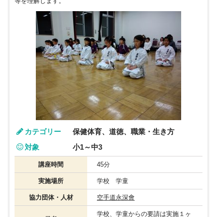
等を理解します。
カテゴリー
保健体育、道徳、職業・生き方
対象
小1～中3
講座時間
45分
実施場所
学校 学童
協力団体・人材
空手道永深會
学校、学童からの要請は実施１ヶ