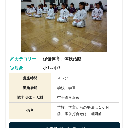
カテゴリー
保健体育、体験活動
対象
小1～中3
講座時間
４５分
実施場所
学校 学童
協力団体・人材
空手道永深會
学校、学童からの要請は１ヶ月
備考
前、事前打合せは１週間前