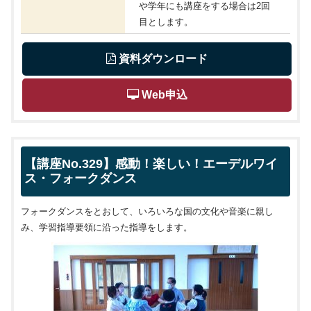
や学年にも講座をする場合は2回
目とします。
 資料ダウンロード
 Web申込
【講座No.329】感動！楽しい！エーデルワイ
ス・フォークダンス
フォークダンスをとおして、いろいろな国の文化や音楽に親し
み、学習指導要領に沿った指導をします。