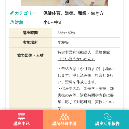
カテゴリー
保健体育、道徳、職業・生き方
対象
小1～中3
講座時間
45分~50分
実施場所
学校等
特定非営利活動法人 呈峰會館
協力団体・人材
（ていほうかいかん）
・申込みは１か月前までにお願い
します。申し込み後、打合せを行
い、資料を作成します。
・①座学のみ、②座学＋実技、③
実技のみ等、講座時間や内容は要
望に応じて対応可能。実技につい
て
は、道具を使用する場合と使用
しない場合の選択が可能です。
講座申込
講師登録申請
講座活用報告
・講師が用意するもの:パソコン