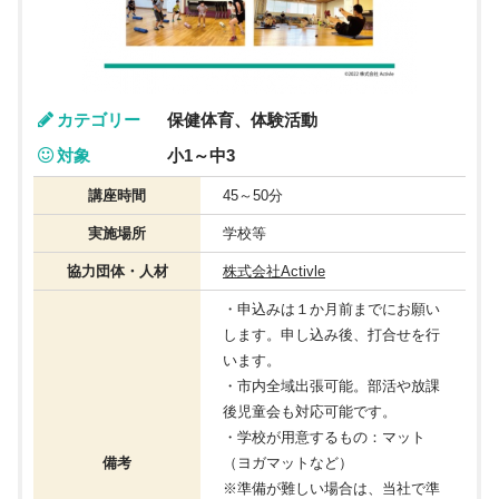
カテゴリー
保健体育、体験活動
対象
小1～中3
講座時間
45～50分
実施場所
学校等
協力団体・人材
株式会社Activle
・申込みは１か月前までにお願い
します。申し込み後、打合せを行
います。
・市内全域出張可能。部活や放課
後児童会も対応可能です。
・学校が用意するもの：マット
備考
（ヨガマットなど）
※準備が難しい場合は、当社で準