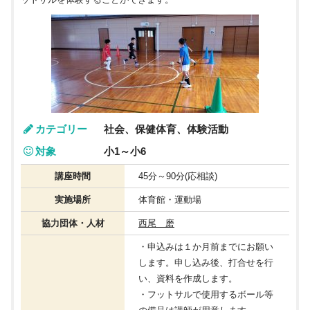
カテゴリー
社会、保健体育、体験活動
対象
小1～小6
講座時間
45分～90分(応相談)
実施場所
体育館・運動場
協力団体・人材
西尾 磨
・申込みは１か月前までにお願い
します。申し込み後、打合せを行
い、資料を作成します。
・フットサルで使用するボール等