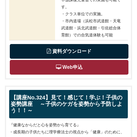
す。
・クラス単位での実施。
・市内道場（浜松市武道館・天竜
武道館・浜北武道館・引佐総合体
育館）での合気道体験も可能
 資料ダウンロード
 Web申込
【講座No.324】見て！感じて！学ぶ！子供の
姿勢講座 ～子供のケガを姿勢から予防しよ
う！！～
『健康なからだと心を姿勢から育てる』
・成長期の子供たちに理学療法士の視点から「健康」のために、