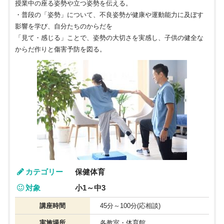
授業中の座る姿勢や立つ姿勢を伝える。
・普段の「姿勢」について、不良姿勢が健康や運動能力に及ぼす
影響を学び、自分たちのからだを
「見て・感じる」ことで、姿勢の大切さを実感し、子供の健全な
からだ作りと傷害予防を図る。
カテゴリー
保健体育
対象
小1～中3
講座時間
45分～100分(応相談)
実施場所
各教室・体育館