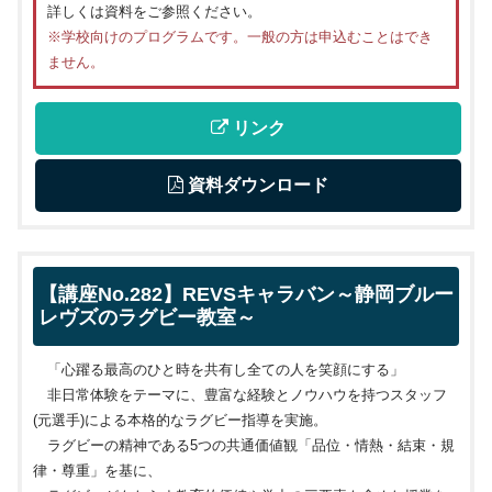
詳しくは資料をご参照ください。
※学校向けのプログラムです。一般の方は申込むことはでき
ません。
 リンク
 資料ダウンロード
【講座No.282】REVSキャラバン～静岡ブルー
レヴズのラグビー教室～
「心躍る最高のひと時を共有し全ての人を笑顔にする」
非日常体験をテーマに、豊富な経験とノウハウを持つスタッフ
(
元選手
)
による本格的なラグビー指導を実施。
ラグビーの精神である
5
つの共通価値観「品位・情熱・結束・規
律・尊重」を基に、