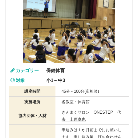
カテゴリー
保健体育
対象
小1～中3
講座時間
45分～100分(応相談)
実施場所
各教室・体育館
きんまくサロン ONESTEP 代
協力団体・人材
表 上原卓也
申込みは１か月前までにお願いし
ます。申し込み後、打ち合わせを