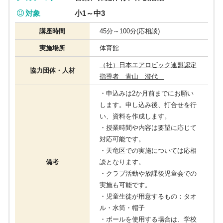
対象
小1～中3
講座時間
45分～100分(応相談)
実施場所
体育館
（社）日本エアロビック連盟認定
協力団体・人材
指導者 青山 澄代
・申込みは2か月前までにお願い
します。申し込み後、打合せを行
い、資料を作成します。
・授業時間や内容は要望に応じて
対応可能です。
・天竜区での実施については応相
備考
談となります。
・クラブ活動や放課後児童会での
実施も可能です。
・児童生徒が用意するもの：タオ
ル・水筒・帽子
・ボールを使用する場合は、学校