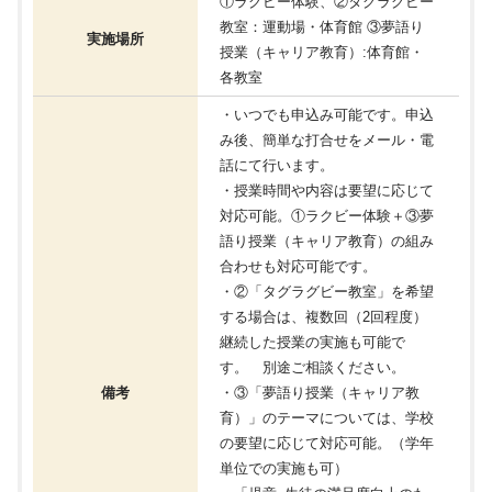
①ラグビー体験、②タグラグビー
教室：運動場・体育館 ③夢語り
実施場所
授業（キャリア教育）:体育館・
各教室
・いつでも申込み可能です。申込
み後、簡単な打合せをメール・電
話にて行います。
・授業時間や内容は要望に応じて
対応可能。①ラクビー体験＋③夢
語り授業（キャリア教育）の組み
合わせも対応可能です。
・②「タグラグビー教室」を希望
する場合は、複数回（2回程度）
継続した授業の実施も可能で
す。 別途ご相談ください。
備考
・③「夢語り授業（キャリア教
育）」のテーマについては、学校
の要望に応じて対応可能。（学年
単位での実施も可）