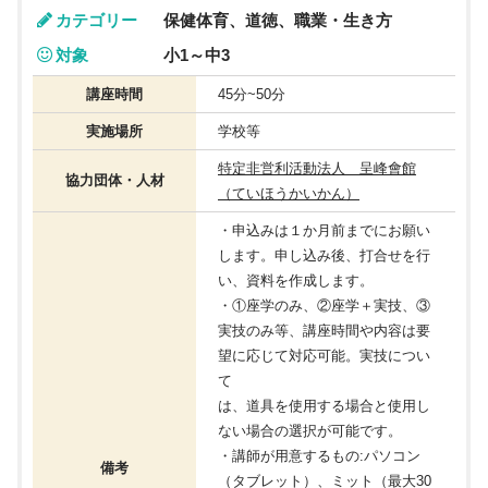
カテゴリー
保健体育、道徳、職業・生き方
対象
小1～中3
講座時間
45分~50分
実施場所
学校等
特定非営利活動法人 呈峰會館
協力団体・人材
（ていほうかいかん）
・申込みは１か月前までにお願い
します。申し込み後、打合せを行
い、資料を作成します。
・①座学のみ、②座学＋実技、③
実技のみ等、講座時間や内容は要
望に応じて対応可能。実技につい
て
は、道具を使用する場合と使用し
ない場合の選択が可能です。
・講師が用意するもの:パソコン
備考
（タブレット）、ミット（最大30