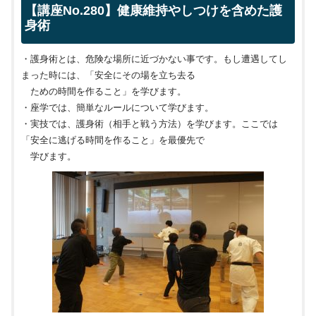
【講座No.280】健康維持やしつけを含めた護
身術
・護身術とは、危険な場所に近づかない事です。もし遭遇してし
まった時には、「安全にその場を立ち去る
ための時間を作ること」を学びます。
・座学では、簡単なルールについて学びます。
・実技では、護身術（相手と戦う方法）を学びます。ここでは
「安全に逃げる時間を作ること」を最優先で
学びます。