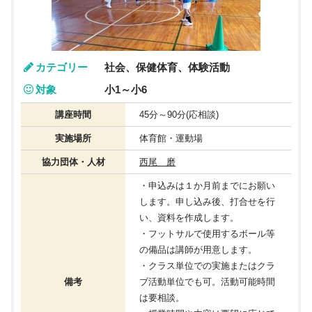
カテゴリー
社会、保健体育、体験活動
対象
小1～小6
講座時間
45分～90分(応相談)
実施場所
体育館・運動場
協力団体・人材
西尾 磨
・申込みは１か月前までにお願い
します。申し込み後、打合せを行
い、資料を作成します。
・フットサルで使用するボール等
の備品は講師が用意します。
・クラス単位での実施またはクラ
備考
ブ活動単位でも可。活動可能時間
は要相談。