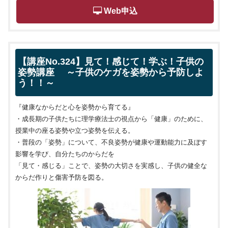
 Web申込
【講座No.324】見て！感じて！学ぶ！子供の
姿勢講座 ～子供のケガを姿勢から予防しよ
う！！～
『健康なからだと心を姿勢から育てる』
・成長期の子供たちに理学療法士の視点から「健康」のために、
授業中の座る姿勢や立つ姿勢を伝える。
・普段の「姿勢」について、不良姿勢が健康や運動能力に及ぼす
影響を学び、自分たちのからだを
「見て・感じる」ことで、姿勢の大切さを実感し、子供の健全な
からだ作りと傷害予防を図る。