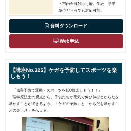
・市内全域対応可能。学級、学年
単位どちらでも対応可能。
 資料ダウンロード
 Web申込
【講座No.325】ケガを予防してスポーツを楽
しもう！
『傷害予防で運動・スポーツを
100
倍楽しもう！！』
理学療法士の視点から、子供たちが元気で伸び伸びとからだを
動かすことができるよう、「ケガの予防」と「からだを動かすこ
との楽しさ」を伝える。