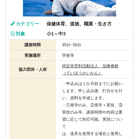
カテゴリー
保健体育、道徳、職業・生き方
対象
小1～中3
講座時間
45分~50分
実施場所
学校等
特定非営利活動法人 呈峰會館
協力団体・人材
（ていほうかいかん）
・申込みは１か月前までにお願い
します。申し込み後、打合せを行
い、資料を作成します。
・①座学のみ、②座学＋実技、③
実技のみ等、講座時間や内容は要
望に応じて対応可能。実技につい
て
は、道具を使用する場合と使用し