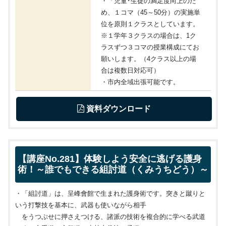
・「児童･生徒の満足度向上のた
め、１コマ（45～50分）の実施単
位を原則１クラスとしています。
※１学年３クラスの場合は、1ク
ラスずつ３コマの授業構成にてお
願いします。（4クラス以上の場
合は複数日対応可）
・市内全域出張可能です。
 資料ダウンロード
【講座No.281】体験しよう安全に逃げる護身
術！～誰でもできる組討道（くみうちどう）～
・「組討道」は、呈峰會館で生まれた護身術です。突きと蹴りと
いう打撃技を基本に、武器も使いながら相手
をうつぶせに押さえつける、諸派の技術を複合的に学べる武道