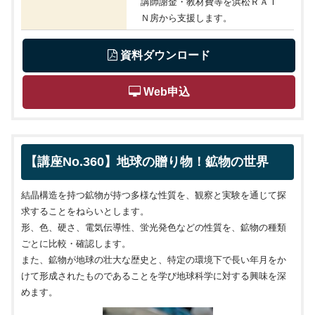
講師謝金・教材費等を浜松ＲＡＩ
Ｎ房から支援します。
 資料ダウンロード
 Web申込
【講座No.360】地球の贈り物！鉱物の世界
結晶構造を持つ鉱物が持つ多様な性質を、観察と実験を通じて探
求することをねらいとします。
形、色、硬さ、電気伝導性、蛍光発色などの性質を、鉱物の種類
ごとに比較・確認します。
また、鉱物が地球の壮大な歴史と、特定の環境下で長い年月をか
けて形成されたものであることを学び地球科学に対する興味を深
めます。