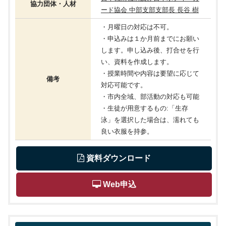
協力団体・人材
ード協会 中部支部支部⾧ ⾧谷 樹
・月曜日の対応は不可。
・申込みは１か月前までにお願い
します。申し込み後、打合せを行
い、資料を作成します。
・授業時間や内容は要望に応じて
備考
対応可能です。
・市内全域、部活動の対応も可能
・生徒が用意するもの:「生存
泳」を選択した場合は、濡れても
良い衣服を持参。
 資料ダウンロード
 Web申込