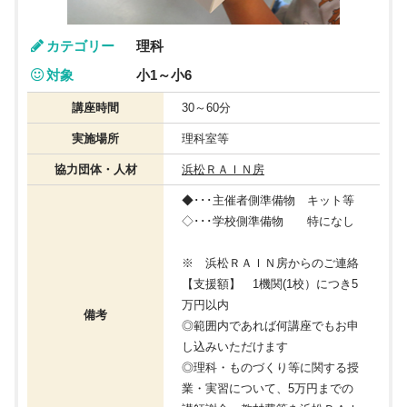
カテゴリー
理科
対象
小1～小6
講座時間
30～60分
実施場所
理科室等
協力団体・人材
浜松ＲＡＩＮ房
◆･･･主催者側準備物 キット等
◇･･･学校側準備物 特になし
※ 浜松ＲＡＩＮ房からのご連絡
【支援額】 1機関(1校）につき5
万円以内
備考
◎範囲内であれば何講座でもお申
し込みいただけます
◎理科・ものづくり等に関する授
業・実習について、5万円までの