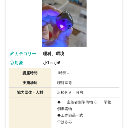
カテゴリー
理科、環境
対象
小1～小6
講座時間
1時間～
実施場所
理科室等
協力団体・人材
浜松ＲＡＩＮ房
◆･･･主催者側準備物 ◇･･･学校
側準備物
◆工作部品一式
◇はさみ