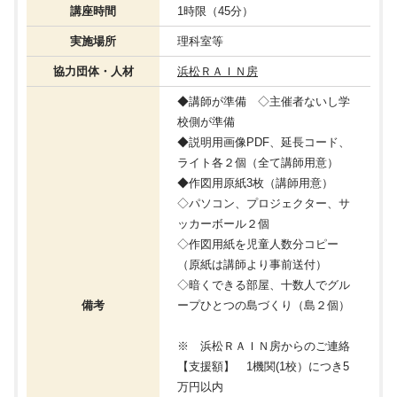
講座時間
1時限（45分）
実施場所
理科室等
協力団体・人材
浜松ＲＡＩＮ房
◆講師が準備 ◇主催者ないし学
校側が準備
◆説明用画像PDF、延長コード、
ライト各２個（全て講師用意）
◆作図用原紙3枚（講師用意）
◇パソコン、プロジェクター、サ
ッカーボール２個
◇作図用紙を児童人数分コピー
（原紙は講師より事前送付）
◇暗くできる部屋、十数人でグル
備考
ープひとつの島づくり（島２個）
※ 浜松ＲＡＩＮ房からのご連絡
【支援額】 1機関(1校）につき5
万円以内