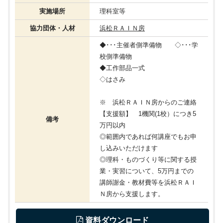
実施場所
理科室等
協力団体・人材
浜松ＲＡＩＮ房
◆･･･主催者側準備物 ◇･･･学
校側準備物
◆工作部品一式
◇はさみ
※ 浜松ＲＡＩＮ房からのご連絡
【支援額】 1機関(1校）につき5
備考
万円以内
◎範囲内であれば何講座でもお申
し込みいただけます
◎理科・ものづくり等に関する授
業・実習について、5万円までの
講師謝金・教材費等を浜松ＲＡＩ
Ｎ房から支援します。
 資料ダウンロード