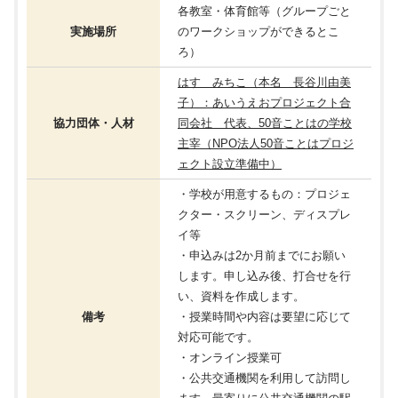
各教室・体育館等（グループごと
実施場所
のワークショップができるとこ
ろ）
はす みちこ（本名 長谷川由美
子）：あいうえおプロジェクト合
協力団体・人材
同会社 代表、50音ことはの学校
主宰（NPO法人50音ことはプロジ
ェクト設立準備中）
・学校が用意するもの：プロジェ
クター・スクリーン、ディスプレ
イ等
・申込みは2か月前までにお願い
します。申し込み後、打合せを行
い、資料を作成します。
備考
・授業時間や内容は要望に応じて
対応可能です。
・オンライン授業可
・公共交通機関を利用して訪問し