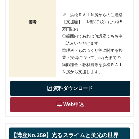
※ 浜松ＲＡＩＮ房からのご連絡
備考
【支援額】 1機関(1校）につき5
万円以内
◎範囲内であれば何講座でもお申
し込みいただけます
◎理科・ものづくり等に関する授
業・実習について、5万円までの
講師謝金・教材費等を浜松ＲＡＩ
Ｎ房から支援します。
 資料ダウンロード
 Web申込
【講座No.359】光るスライムと蛍光の世界