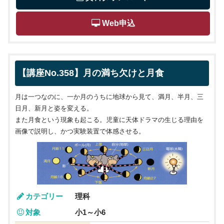
 Web申込
【講座No.358】月の満ち欠けと月食
月は一つなのに、一か月のうちに地球から見て、満月、半月、三
日月、新月と姿を変える。
また月食という現象も起こる。児童に天体ドラマの生じる理由を
画像で説明し、かつ実験装置で体感させる。
カテゴリー
理科
対象
小1～小6