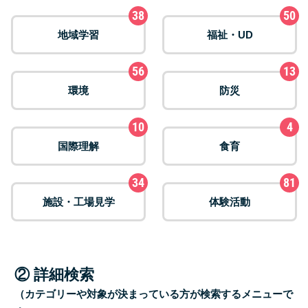
38
50
地域学習
福祉・UD
56
13
環境
防災
10
4
国際理解
食育
34
81
施設・工場見学
体験活動
② 詳細検索
（カテゴリーや対象が決まっている方が検索するメニューで