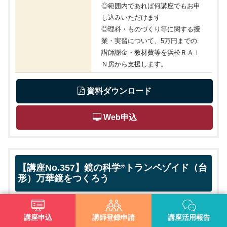
◎範囲内であれば何講座でもお申
し込みいただけます
◎理科・ものづくり等に関する授
業・実習について、5万円までの
講師謝金・教材費等を浜松ＲＡＩ
Ｎ房から支援します。
 資料ダウンロード
 Web申込
【講座No.357】鏡の科学”トランペゾイド（台
形）万華鏡をつくろう
鏡を使った実験工作を通じて、光の反射の法則とその応用につい
て学びます。日常生活で何気なく使っている鏡の科学的な仕組み
講座申込
講師登録申請
講座活用報告
への興味・関心を高めます。