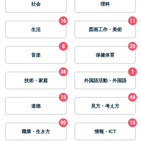
社会
理科
16
11
生活
図画工作・美術
8
20
音楽
保健体育
36
1
技術・家庭
外国語活動・外国語
15
48
道徳
見方・考え方
90
18
職業・生き方
情報・ICT