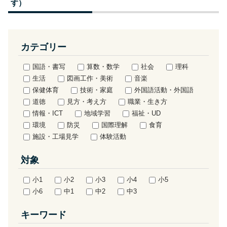
す）
カテゴリー
国語・書写
算数・数学
社会
理科
生活
図画工作・美術
音楽
保健体育
技術・家庭
外国語活動・外国語
道徳
見方・考え方
職業・生き方
情報・ICT
地域学習
福祉・UD
環境
防災
国際理解
食育
施設・工場見学
体験活動
対象
小1
小2
小3
小4
小5
小6
中1
中2
中3
キーワード