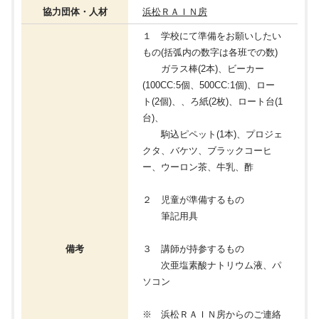
協力団体・人材
浜松ＲＡＩＮ房
１ 学校にて準備をお願いしたい
もの(括弧内の数字は各班での数)
ガラス棒(2本)、ビーカー
(100CC:5個、500CC:1個)、ロー
ト(2個)、、ろ紙(2枚)、ロート台(1
台)、
駒込ピペット(1本)、プロジェ
クタ、バケツ、ブラックコーヒ
ー、ウーロン茶、牛乳、酢
２ 児童が準備するもの
筆記用具
備考
３ 講師が持参するもの
次亜塩素酸ナトリウム液、パ
ソコン
※ 浜松ＲＡＩＮ房からのご連絡