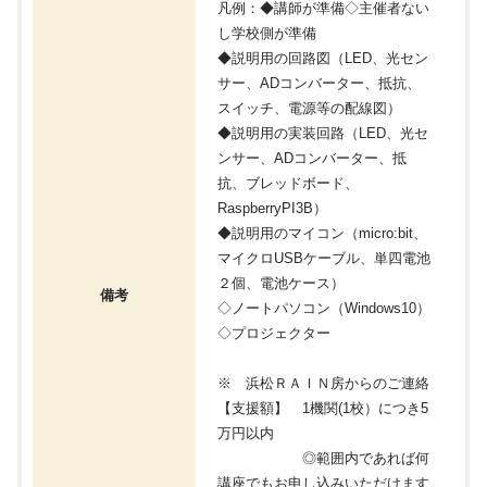
凡例：◆講師が準備◇主催者ない
し学校側が準備
◆説明用の回路図（LED、光セン
サー、ADコンバーター、抵抗、
スイッチ、電源等の配線図）
◆説明用の実装回路（LED、光セ
ンサー、ADコンバーター、抵
抗、ブレッドボード、
RaspberryPI3B）
◆説明用のマイコン（micro:bit、
マイクロUSBケーブル、単四電池
２個、電池ケース）
備考
◇ノートパソコン（Windows10）
◇プロジェクター
※ 浜松ＲＡＩＮ房からのご連絡
【支援額】 1機関(1校）につき5
万円以内
◎範囲内であれば何
講座でもお申し込みいただけます