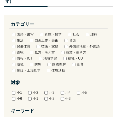
す）
カテゴリー
国語・書写
算数・数学
社会
理科
生活
図画工作・美術
音楽
保健体育
技術・家庭
外国語活動・外国語
道徳
見方・考え方
職業・生き方
情報・ICT
地域学習
福祉・UD
環境
防災
国際理解
食育
施設・工場見学
体験活動
対象
小1
小2
小3
小4
小5
小6
中1
中2
中3
キーワード