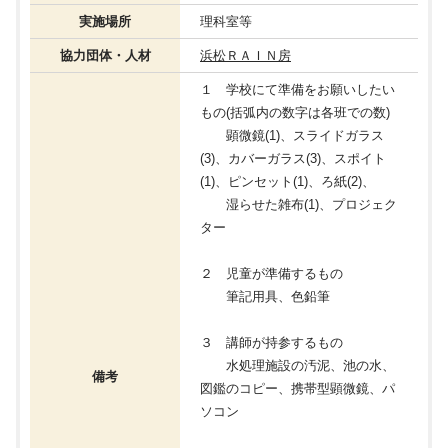
実施場所
理科室等
協力団体・人材
浜松ＲＡＩＮ房
１ 学校にて準備をお願いしたい
もの(括弧内の数字は各班での数)
顕微鏡(1)、スライドガラス
(3)、カバーガラス(3)、スポイト
(1)、ピンセット(1)、ろ紙(2)、
湿らせた雑布(1)、プロジェク
ター
２ 児童が準備するもの
筆記用具、色鉛筆
３ 講師が持参するもの
水処理施設の汚泥、池の水、
備考
図鑑のコピー、携帯型顕微鏡、パ
ソコン