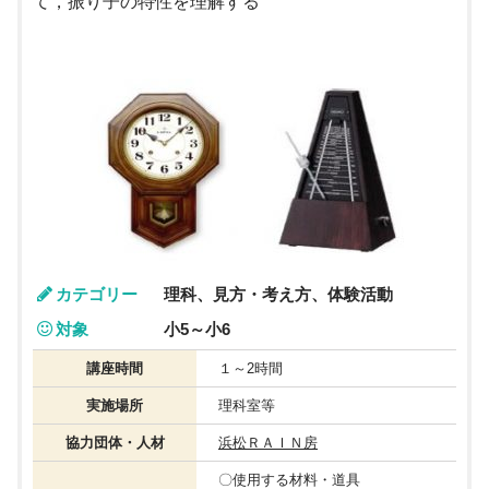
て，振り子の特性を理解する
カテゴリー
理科、見方・考え方、体験活動
対象
小5～小6
講座時間
１～2時間
実施場所
理科室等
協力団体・人材
浜松ＲＡＩＮ房
〇使用する材料・道具