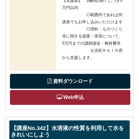
【支援額】 1機関(1校）につき5
万円以内
◎範囲内であれば何
講座でもお申し込みいただけます
◎理科・ものづくり
等に関する授業・実習について、
5万円までの講師謝金・教材費等
を浜松ＲＡＩＮ房
から支援します。
 資料ダウンロード
 Web申込
【講座No.342】水溶液の性質を利用して水を
きれいにしよう