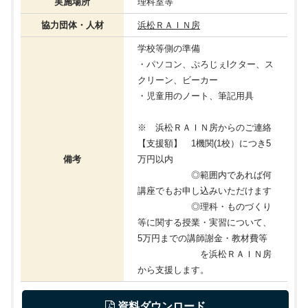
実施場所
理科室等
協力団体・人材
浜松ＲＡＩＮ房
学校等側の準備
・パソコン、ぷろじぇlクター、ス
クリーン、ビーカー
・児童用のノート、筆記用具
※ 浜松ＲＡＩＮ房からのご連絡
【支援額】 1機関(1校）につき5
備考
万円以内
◎範囲内であれば何
講座でもお申し込みいただけます
◎理科・ものづくり
等に関する授業・実習について、
5万円までの講師謝金・教材費等
を浜松ＲＡＩＮ房
から支援します。
 資料ダウンロード