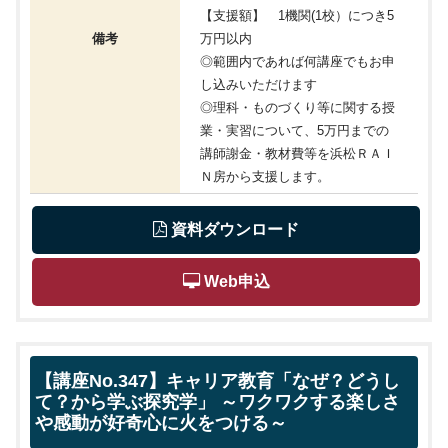
【支援額】 1機関(1校）につき5
備考
万円以内
◎範囲内であれば何講座でもお申
し込みいただけます
◎理科・ものづくり等に関する授
業・実習について、5万円までの
講師謝金・教材費等を浜松ＲＡＩ
Ｎ房から支援します。
 資料ダウンロード
 Web申込
【講座No.347】キャリア教育「なぜ？どうし
て？から学ぶ探究学」 ～ワクワクする楽しさ
や感動が好奇心に火をつける～