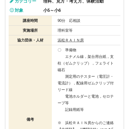
カテゴリー
理科、見方・考え方、体験活動
対象
小5～小6
講座時間
90分 応相談
実施場所
理科室等
協力団体・人材
浜松ＲＡＩＮ房
〇 準備物
エナメル線，架台用台紙，支
柱（ゼムクリップ），フェライト
磁石
測定用のテスター（電圧計・
電流計），配線用ゼムクリップ付
リード線
電池ホルダーと電池，セロテ
ープ等
記録用紙等
備考
※ 浜松ＲＡＩＮ房からのご連絡