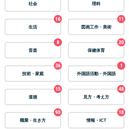
社会
理科
16
11
生活
図画工作・美術
8
20
音楽
保健体育
36
1
技術・家庭
外国語活動・外国語
15
48
道徳
見方・考え方
90
18
職業・生き方
情報・ICT