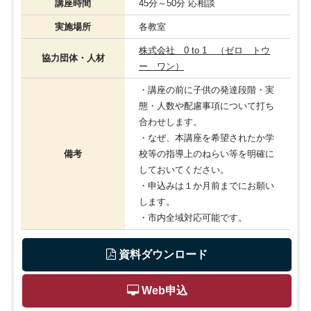
講座時間
45分～50分 応相談
実施場所
各教室
株式会社 0 to 1 （ゼロ トウ
協力団体・人材
ー ワン）
・講座の前に子供の発達段階・実
態・人数や配慮事項について打ち
合わせします。
・なぜ、本講座を希望されたか学
備考
校等の指導上のねらい等を明確に
しておいてください。
・申込みは１か月前までにお願い
します。
・市内全域対応可能です。
 資料ダウンロード
 Web申込