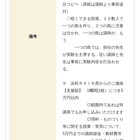
分コピー（原紙は講師より事前送
付）
◇暗くできる部屋。１０数人で
一つの島を作り、２つの島に児童
は分かれ、一つの島は講師が、も
備考
う
一つの島では、担任の先生
が実験を主導する。従い講師と先
生は事前に実験内容を打合わせ
る。
※ 浜松ＲＡＩＮ房からのご連絡
【支援額】 1機関(1校）につき5
万円以内
◎範囲内であれば何
講座でもお申し込みいただけます
◎理科・ものづくり
等に関する授業・実習について、
5万円までの講師謝金・教材費等