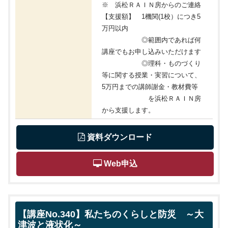
※ 浜松ＲＡＩＮ房からのご連絡
【支援額】 1機関(1校）につき5
万円以内
◎範囲内であれば何
講座でもお申し込みいただけます
◎理科・ものづくり
等に関する授業・実習について、
5万円までの講師謝金・教材費等
を浜松ＲＡＩＮ房
から支援します。
 資料ダウンロード
 Web申込
【講座No.340】私たちのくらしと防災 ～大
津波と液状化～