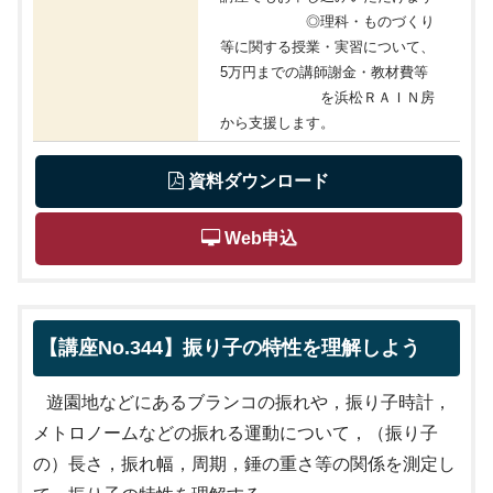
◎理科・ものづくり
等に関する授業・実習について、
5万円までの講師謝金・教材費等
を浜松ＲＡＩＮ房
から支援します。
 資料ダウンロード
 Web申込
【講座No.344】振り子の特性を理解しよう
遊園地などにあるブランコの振れや，振り子時計，
メトロノームなどの振れる運動について，（振り子
の）長さ，振れ幅，周期，錘の重さ等の関係を測定し