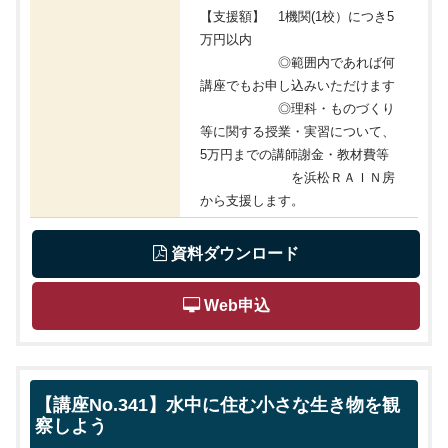
【支援額】 1機関(1校）につき5
万円以内
◎範囲内であれば何
講座でもお申し込みいただけます
◎理科・ものづくり
等に関する授業・実習について、
5万円までの講師謝金・教材費等
を浜松ＲＡＩＮ房
から支援します。
 資料ダウンロード
 Web申込
【講座No.341】水中に住む小さな生き物を観
察しよう