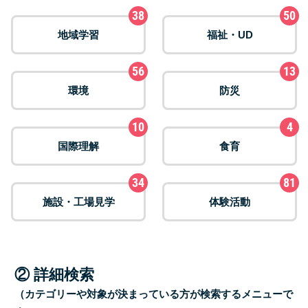
38
50
地域学習
福祉・UD
56
13
環境
防災
10
4
国際理解
食育
34
81
施設・工場見学
体験活動
② 詳細検索
（カテゴリーや対象が決まっている方が検索するメニューで