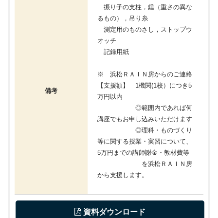
振り子の支柱，錘（重さの異な
るもの），吊り糸
測定用のものさし，ストップウ
オッチ
記録用紙
※ 浜松ＲＡＩＮ房からのご連絡
【支援額】 1機関(1校）につき5
備考
万円以内
◎範囲内であれば何
講座でもお申し込みいただけます
◎理科・ものづくり
等に関する授業・実習について、
5万円までの講師謝金・教材費等
を浜松ＲＡＩＮ房
から支援します。
 資料ダウンロード