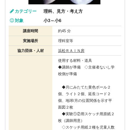
カテゴリー
理科、見方・考え方
対象
小3～小6
講座時間
約45 分
実施場所
理科室等
協力団体・人材
浜松ＲＡＩＮ房
使用する材料・道具
◆講師が準備 ◇主催者ないし学
校側が準備
◆月にみたてた黄色ボール２
個、ライト２個、延長コード２
個、地球/月の位置関係を示す平
面図２枚
◆実験①②用スケッチ用原紙２
枚（講師用意）
◇スケッチ用紙２種を児童人数